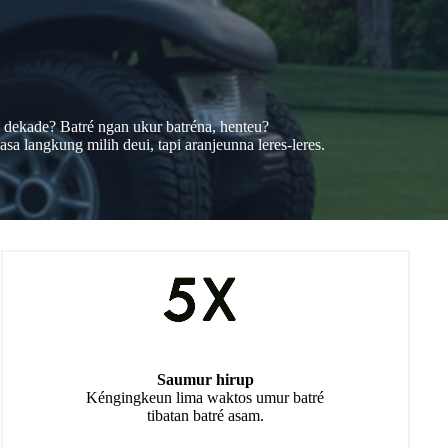
n dekade? Batré ngan ukur batréna, henteu?
sa langkung milih deui, tapi aranjeunna leres-leres.
Saumur hirup
Kéngingkeun lima waktos umur batré
tibatan batré asam.