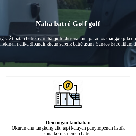
Naha batré Golf golf
g saé tibatan batré asam banjir tradisional anu parantos dianggo pikeu
ngkinan nalika dibandingkeun sareng batré asam. Sanaos batré litium tia
Démongan tambahan
Ukuran anu langkung alit, tapi kalayan panyimpenan listrik
dina kompartemen batré.