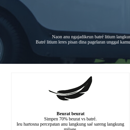
Naon anu ngajadikeun batré litium langkun
Batré litium leres pisan dina pagelaran unggal kamu
Beurat beurat
Simpen 70% beurat vs batré.
Ieu hartosna percepatan anu langkung saé sareng langkung
milage.