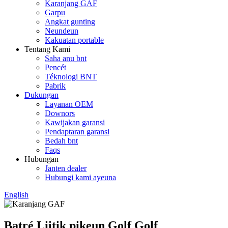
Karanjang GAF
Garpu
Angkat gunting
Neundeun
Kakuatan portable
Tentang Kami
Saha anu bnt
Pencét
Téknologi BNT
Pabrik
Dukungan
Layanan OEM
Downors
Kawijakan garansi
Pendaptaran garansi
Bedah bnt
Faqs
Hubungan
Janten dealer
Hubungi kami ayeuna
English
Batré Liitik pikeun Golf Golf