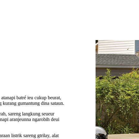
atanapi batré ieu cukup beurat,
g kurang gumantung dina sataun.
rah, sareng langkung seueur
anapi aranjeunna ngarobih deui
aan listrik sareng gtrilay, alat