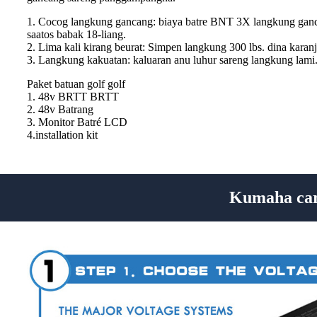
1. Cocog langkung gancang: biaya batre BNT 3X langkung gancan
saatos babak 18-liang.
2. Lima kali kirang beurat: Simpen langkung 300 lbs. dina karanj
3. Langkung kakuatan: kaluaran anu luhur sareng langkung lami
Paket batuan golf golf
1. 48v BRTT BRTT
2. 48v Batrang
3. Monitor Batré LCD
4.installation kit
Kumaha cara