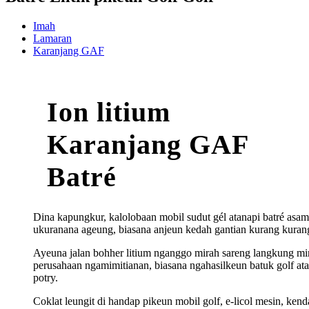
Imah
Lamaran
Karanjang GAF
Ion litium
Karanjang GAF
Batré
Dina kapungkur, kalolobaan mobil sudut gél atanapi batré asam 
ukuranana ageung, biasana anjeun kedah gantian kurang kuran
Ayeuna jalan bohher litium nganggo mirah sareng langkung mi
perusahaan ngamimitianan, biasana ngahasilkeun batuk golf at
potry.
Coklat leungit di handap pikeun mobil golf, e-licol mesin, kendar