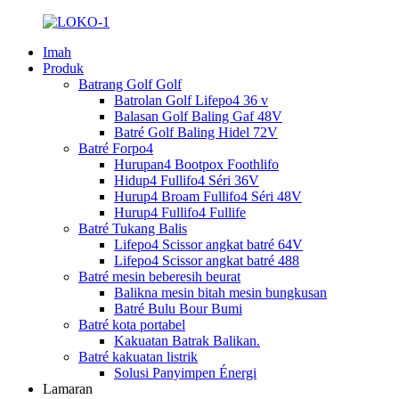
Imah
Produk
Batrang Golf Golf
Batrolan Golf Lifepo4 36 v
Balasan Golf Baling Gaf 48V
Batré Golf Baling Hidel 72V
Batré Forpo4
Hurupan4 Bootpox Foothlifo
Hidup4 Fullifo4 Séri 36V
Hurup4 Broam Fullifo4 Séri 48V
Hurup4 Fullifo4 Fullife
Batré Tukang Balis
Lifepo4 Scissor angkat batré 64V
Lifepo4 Scissor angkat batré 488
Batré mesin beberesih beurat
Balikna mesin bitah mesin bungkusan
Batré Bulu Bour Bumi
Batré kota portabel
Kakuatan Batrak Balikan.
Batré kakuatan listrik
Solusi Panyimpen Énergi
Lamaran