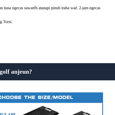
 tiasa ngecas sawaréh atanapi pinuh iraha waé. 2-jam ngecas
g Torsi.
golf anjeun?