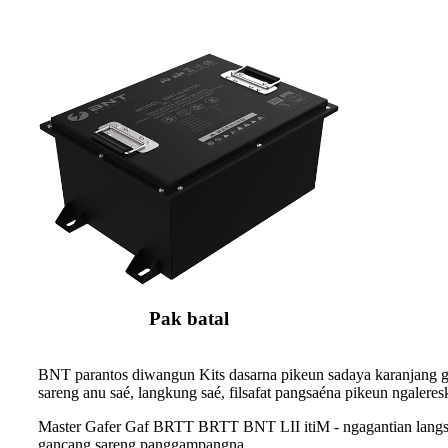
Pak batal
BNT parantos diwangun Kits dasarna pikeun sadaya karanjang g
sareng anu saé, langkung saé, filsafat pangsaéna pikeun ngaleres
Master Gafer Gaf BRTT BRTT BNT LII itiM - ngagantian langsung
gancang sareng panggampangna.