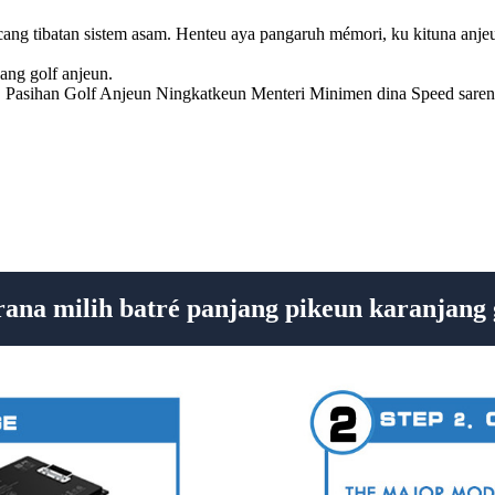
g tibatan sistem asam. Henteu aya pangaruh mémori, ku kituna anjeun
ang golf anjeun.
. Pasihan Golf Anjeun Ningkatkeun Menteri Minimen dina Speed ​​saren
na milih batré panjang pikeun karanjang 